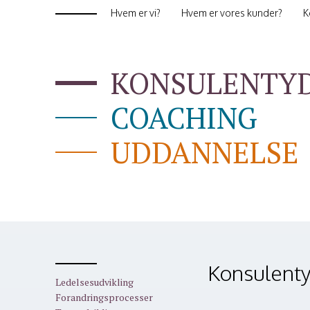
Hvem er vi?
Hvem er vores kunder?
K
KONSULENTY
COACHING
UDDANNELSE
Konsulenty
Ledelsesudvikling
Forandringsprocesser