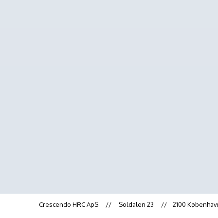
Crescendo HRC ApS
//
Soldalen 23
//
2100 Københa