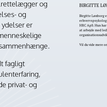
lrettelægger og
BIRGITTE L
elses- og
Birgitte Lønborg e
erhvervspsykolog 
 ydelser er
HRC ApS. Hun har 
at arbejde med led
 menneskelige
organisationsudvik
ke sammenhænge.
Vil du vide mere o
 fagligt
lenterfaring,
de privat- og