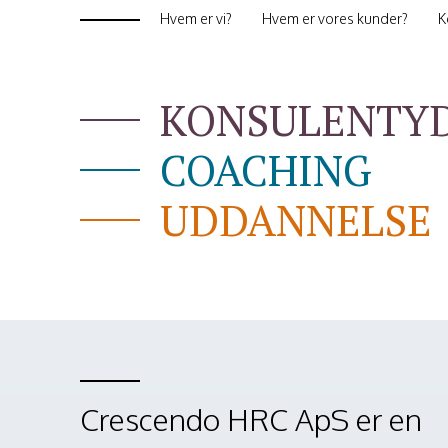
Hvem er vi?
Hvem er vores kunder?
K
KONSULENTY
COACHING
UDDANNELSE
Crescendo HRC ApS er en