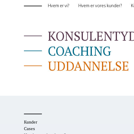
Hvem er vi?
Hvem er vores kunder?
K
KONSULENTY
COACHING
UDDANNELSE
Kunder
Cases