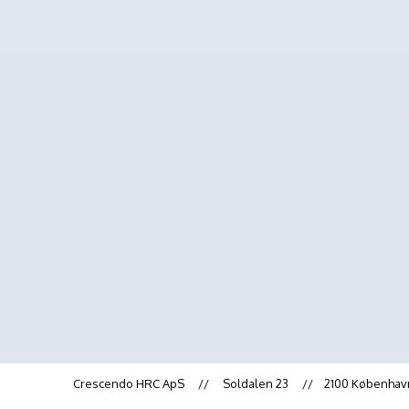
Crescendo HRC ApS
//
Soldalen 23
//
2100 Københa